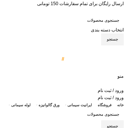
ارسال رایگان برای تمام سفارشات 150 تومانی
انتخاب دسته بندی
جستجو
با ما تماس بگیرید
ایر
021-77081460
//
021-77081461
ایر
09121777095
منو
ای
ایر
ورود / ثبت نام
ایر
ورود / ثبت نام
خانه
فروشگاه
ایرانیت سیمانی
ورق گالوانیزه
لوله سیمانی
ور
ور
جستجو