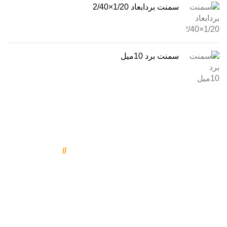
سمنت بردابعاد 1/20×2/40
سمنت برد 10میل
تماس با بورس ورق
021-77081460
//
021-77081461
09121777095