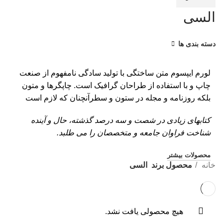
ور
السی
ور
ور
دسته بندی ها
ور
ور
لورم ایپسوم متن ساختگی با تولید سادگی نامفهوم از صنعت
چاپ و با استفاده از طراحان گرافیک است. چاپگرها و متون
ور
بلکه روزنامه و مجله در ستون و سطرآنچنان که لازم است
لو
کتابهای زیادی در شصت و سه درصد گذشته، حال و آینده
لو
شناخت فراوان جامعه و متخصصان را می طلبد.
لو
محصولات بیشتر
لو
خانه
محصول برند
السی
هیچ محصولی یافت نشد.