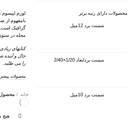
محصولات دارای رتبه برتر
لورم ایپسوم م
نامفهوم از صن
سمنت برد 12میل
گرافیک است. چ
مجله در ستون
کتابهای زیاد
حال و آینده 
سمنت بردابعاد 1/20×2/40
را می طلبد.
محصولات بیشتر
خانه
محصول ب
سمنت برد 10میل
هیچ م