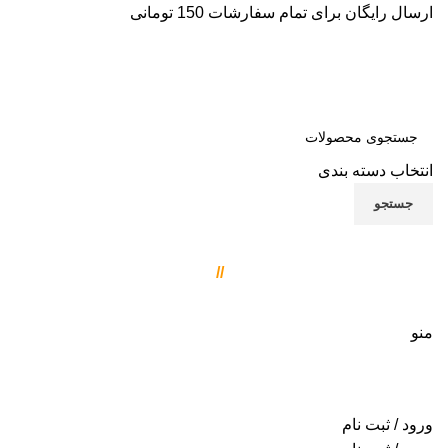
ارسال رایگان برای تمام سفارشات 150 تومانی
انتخاب دسته بندی
ایر
جستجو
ایر
با ما تماس بگیرید
ای
021-77081460
//
021-77081461
ایر
09121777095
منو
ایر
ور
ور
ورود / ثبت نام